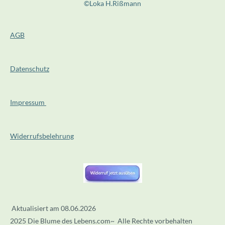
©Loka H.Rißmann
i
8
n
8
g
AGB
8
s
8
9
Datenschutz
S
t
e
Impressum
r
n
Widerrufsbelehrung
e
Aktualisiert am 08.06.2026
2025 Die Blume des Lebens.com~ Alle Rechte vorbehalten