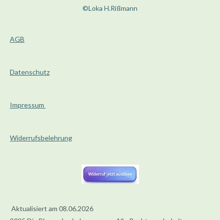
y
e
t
8
©Loka H.Rißmann
i
8
n
8
g
AGB
8
s
8
9
Datenschutz
S
t
e
Impressum
r
n
Widerrufsbelehrung
e
Aktualisiert am 08.06.2026