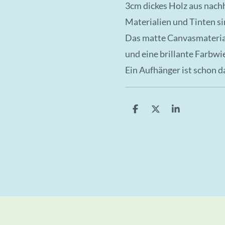
3cm dickes Holz aus nach
Materialien und Tinten s
Das matte Canvasmaterial 
und eine brillante Farbwi
Ein Aufhänger ist schon d
T
T
T
e
e
e
i
i
i
l
l
l
e
e
e
n
n
n