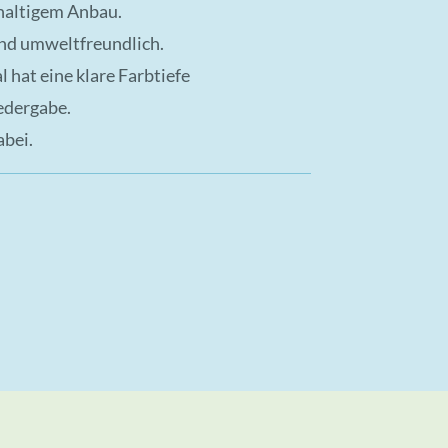
haltigem Anbau.
ind umweltfreundlich.
hat eine klare Farbtiefe
edergabe.
abei.