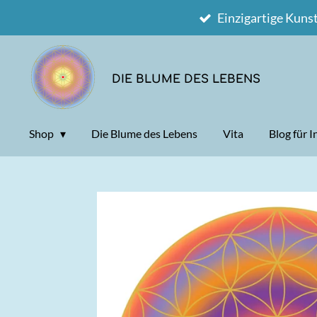
Einzigartige Kuns
Zum
Hauptinhalt
springen
DIE BLUME DES LEBENS
Shop
Die Blume des Lebens
Vita
Blog für 