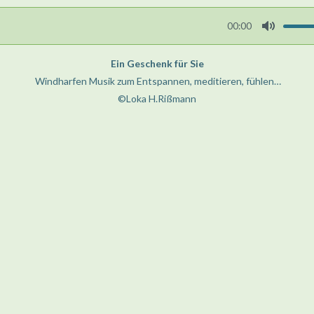
00:00
M
u
Ein Geschenk für Sie
t
Windharfen Musik zum Entspannen, meditieren, fühlen…
e
©Loka H.Rißmann