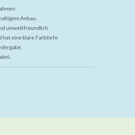
rahmen
haltigem Anbau.
ind umweltfreundlich.
 hat eine klare Farbtiefe
iedergabe.
abei.