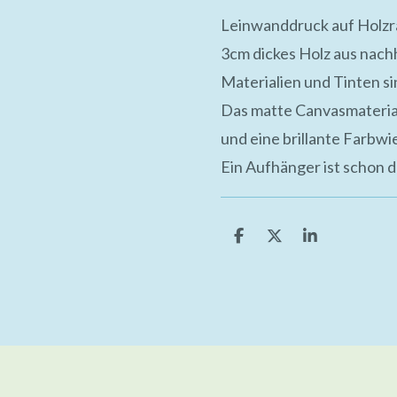
Leinwanddruck auf Holz
3cm dickes Holz aus nach
Materialien und Tinten s
Das matte Canvasmaterial
und eine brillante Farbw
Ein Aufhänger ist schon d
T
T
T
e
e
e
i
i
i
l
l
l
e
e
e
n
n
n