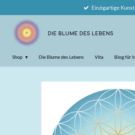
Einzigartige Kunst
Zum
Hauptinhalt
springen
DIE BLUME DES LEBENS
Shop
Die Blume des Lebens
Vita
Blog für I