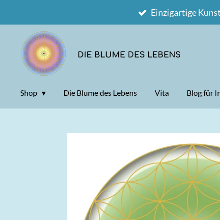
Einzigartige Kuns
Zum
Hauptinhalt
springen
DIE BLUME DES LEBENS
Shop
Die Blume des Lebens
Vita
Blog für 