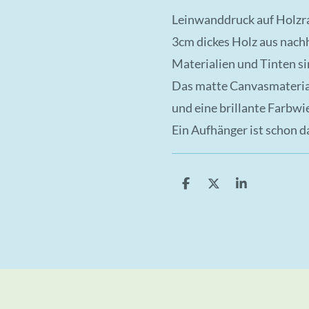
Leinwanddruck auf Holz
3cm dickes Holz aus nach
Materialien und Tinten s
Das matte Canvasmaterial 
und eine brillante Farbwi
Ein Aufhänger ist schon d
T
T
T
e
e
e
i
i
i
l
l
l
e
e
e
n
n
n