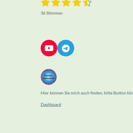
1
2
3
4
5
B
e
S
S
S
S
S
e
w
36 Stimmen
e
w
t
t
t
t
t
r
e
t
e
e
e
e
e
u
r
n
r
r
r
r
r
t
g
a
u
n
n
n
n
n
Y
T
b
n
s
e
e
e
e
o
e
g
e
n
u
l
:
d
T
e
4
e
n
u
g
.
6
b
r
Hier können Sie mich auch finden, bitte Button kli
3
e
a
Dashboard
8
m
8
8
8