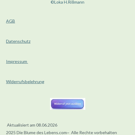
©Loka H.Rißmann
i
8
n
8
g
AGB
8
s
8
9
Datenschutz
S
t
e
Impressum
r
n
Widerrufsbelehrung
e
Aktualisiert am 08.06.2026
2025 Die Blume des Lebens.com~ Alle Rechte vorbehalten