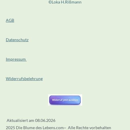
©Loka H.Rißmann
i
8
n
8
g
AGB
8
s
8
9
Datenschutz
S
t
e
Impressum
r
n
Widerrufsbelehrung
e
Aktualisiert am 08.06.2026
2025 Die Blume des Lebens.com~ Alle Rechte vorbehalten